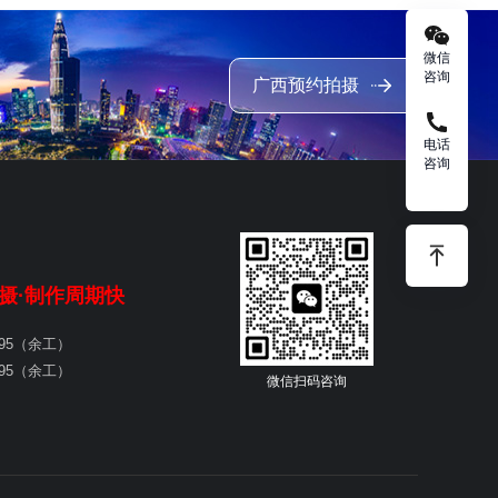
微信
咨询
广西预约拍摄
电话
咨询
摄·制作周期快
595（余工）
595（余工）
微信扫码咨询