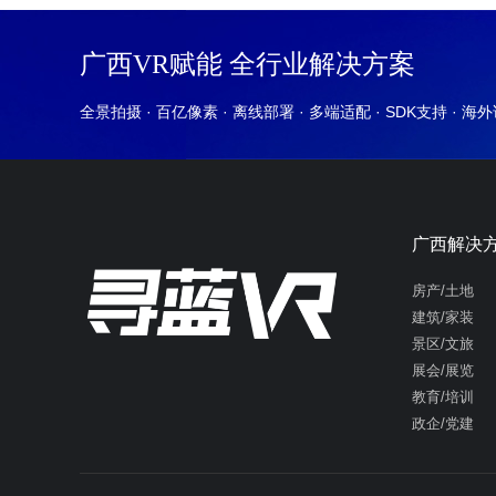
广西VR赋能 全行业解决方案
全景拍摄 · 百亿像素 · 离线部署 · 多端适配 · SDK支持 · 海
广西解决
房产/土地
建筑/家装
景区/文旅
展会/展览
教育/培训
政企/党建