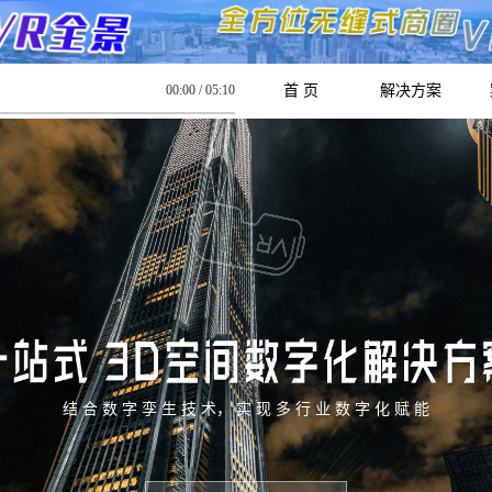
00:00
/
05:10
首 页
解决方案
结 合 数 字 孪 生 技 术， 实 现 多 行 业 数 字 化 赋 能