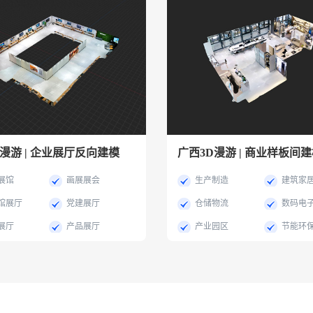
漫游 | 企业展厅反向建模
广西3D漫游 | 商业样板间
展馆
画展展会
生产制造
建筑家
馆展厅
党建展厅
仓储物流
数码电
展厅
产品展厅
产业园区
节能环