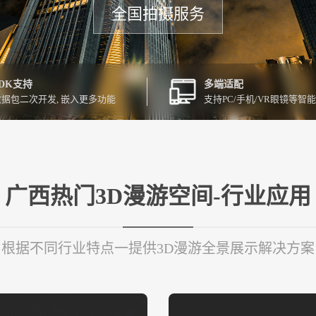
全国拍摄服务
SDK支持
多端适配
数据包二次开发, 嵌入更多功能
支持PC/手机/VR眼镜等智
广西热门3D漫游空间-行业应用
根据不同行业特点一提供3D漫游全景展示解决方案